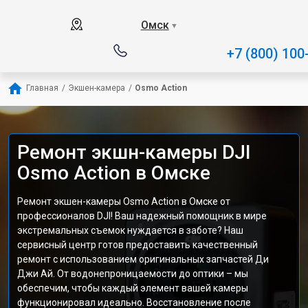
Омск
▼
+7 (800) 100
Главная
/
Экшен-камера
/
Osmo Action
Ремонт экшн-камеры DJI
Osmo Action в Омске
Ремонт экшен-камеры Osmo Action в Омске от
профессионалов DJI! Ваш надежный помощник в мире
экстремальных съемок нуждается в заботе? Наш
сервисный центр готов предоставить качественный
ремонт с использованием оригинальных запчастей Ди
Джи Ай. От водонепроницаемости до оптики – мы
обеспечим, чтобы каждый элемент вашей камеры
функционировал идеально. Восстановление после