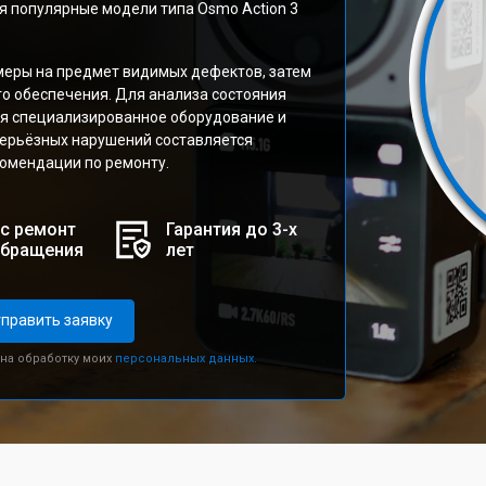
я популярные модели типа Osmo Action 3
меры на предмет видимых дефектов, затем
го обеспечения. Для анализа состояния
ся специализированное оборудование и
серьёзных нарушений составляется
комендации по ремонту.
с ремонт
Гарантия до 3-х
обращения
лет
править заявку
 на обработку моих
персональных данных.