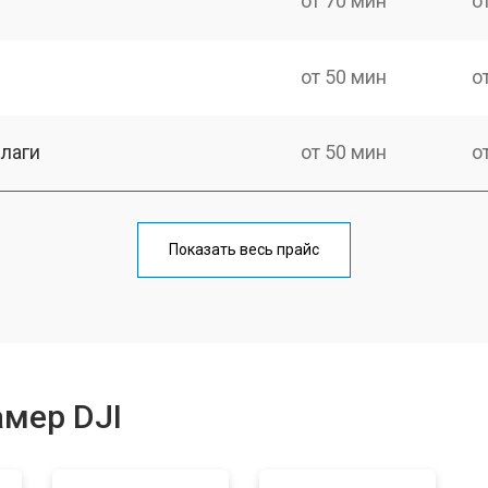
от 70 мин
о
от 50 мин
о
лаги
от 50 мин
о
тридера) sd
от 80 мин
о
Показать весь прайс
от 50 мин
о
амер DJI