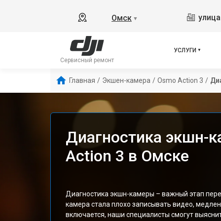
улица
Омск
▼
УСЛУГИ
Сервисный ремонт
Главная
/
Экшен-камера
/
Osmo Action 3
/
Ди
Диагностика экшн-к
Action 3 в Омске
Диагностика экшн-камеры – важный этап пере
камера стала плохо записывать видео, медлен
включается, наши специалисты смогут выясни