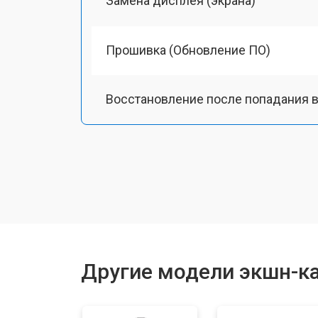
Замена дисплея (экрана)
Прошивка (Обновление ПО)
Восстановление после попадания в
Ремонт/замена картоприемника(кар
Чистка оптики(линзоблока)
Другие модели экшн-к