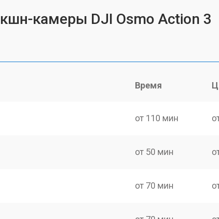
экшн-камеры DJI Osmo Action 3
Время
Ц
от 110 мин
о
от 50 мин
о
от 70 мин
о