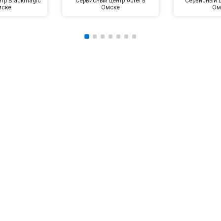
тр Blackmagic
Сервисный центр Autel в
Сервисный ц
мске
Омске
Ом