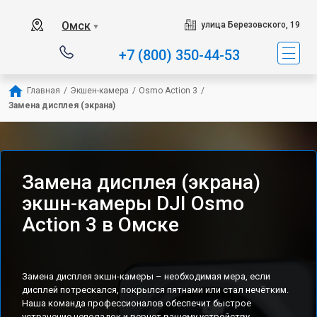
Омск
улица Березовского, 19
▼
+7 (800) 350-44-53
Главная
/
Экшен-камера
/
Osmo Action 3
/
Замена дисплея (экрана)
Замена дисплея (экрана)
экшн-камеры DJI Osmo
Action 3 в Омске
Замена дисплея экшн-камеры – необходимая мера, если
дисплей потрескался, покрылся пятнами или стал нечётким.
Наша команда профессионалов обеспечит быстрое
устранение неполадок и вернет вашему устройству