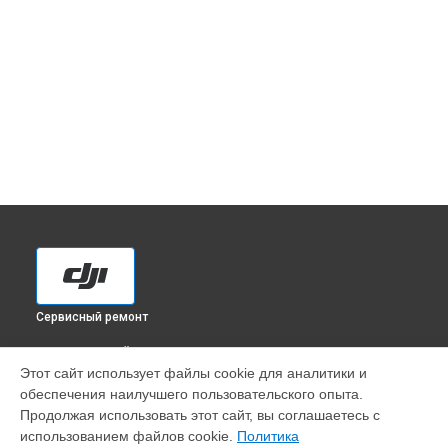
Сервисный ремонт
ВЫБЕРИ СВОЙ ГОРОД
Этот сайт использует файлы cookie для аналитики и
Замена дисплея (экрана) экшн-камеры Osmo Action 3 DJI в
обеспечения наилучшего пользовательского опыта.
Краснодаре
Продолжая использовать этот сайт, вы соглашаетесь с
Замена дисплея (экрана) экшн-камеры Osmo Action 3 DJI в
использованием файлов cookie.
Политика
Ростове-на-Дону