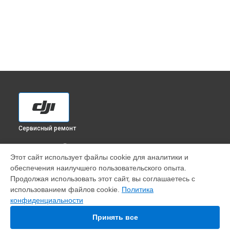
Сервисный ремонт
ВЫБЕРИ СВОЙ ГОРОД
Этот сайт использует файлы cookie для аналитики и
Диагностика экшн-камеры Osmo Action DJI в
Краснодаре
обеспечения наилучшего пользовательского опыта.
Диагностика экшн-камеры Osmo Action DJI в
Ростове-на-
Продолжая использовать этот сайт, вы соглашаетесь с
Дону
использованием файлов cookie.
Политика
Диагностика экшн-камеры Osmo Action DJI в
Нижнем
конфиденциальности
Новгороде
Принять все
Диагностика экшн-камеры Osmo Action DJI в
Новосибирске