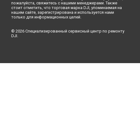
пожалуйста, свяжитесь с нашими менеджерами. Также
Восстановление после попадания влаги экшн-камеры DJI
стоит отметить, что торговая марка DJI, упоминаемая на
в
Кирове
нашем сайте, зарегистрирована и используется нами
только для информационных целей.
Восстановление после попадания влаги экшн-камеры DJI
в
Москве
© 2026 Специализированный сервисный центр по ремонту
Восстановление после попадания влаги экшн-камеры DJI
DJI.
в
Санкт-Петербурге