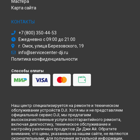
Мастера
в
Тольятти
Карта сайта
Восстановление после попадания влаги экшн-камеры DJI
в
Ярославле
КОНТАКТЫ
Восстановление после попадания влаги экшн-камеры DJI
в
Саратове
+7 (800) 350-44-53
Восстановление после попадания влаги экшн-камеры DJI
Ежедневно с 09:00 до 21:00
в
Хабаровске
г. Омск, улица Березовского, 19
Восстановление после попадания влаги экшн-камеры DJI
в
Томске
info@servicecenter-dji.ru
Политика конфиденциальности
Восстановление после попадания влаги экшн-камеры DJI
в
Тюмени
Способы оплаты
Восстановление после попадания влаги экшн-камеры DJI
в
Иркутске
Восстановление после попадания влаги экшн-камеры DJI
в
Самаре
Восстановление после попадания влаги экшн-камеры DJI
в
Омске
Наш центр специализируется на ремонте и техническом
Восстановление после попадания влаги экшн-камеры DJI
обслуживании устройств DJI. Хотя мы и не представляем
в
Красноярске
официальный сервис DJI, мы предлагаем
высококачественные услуги постгарантийного ремонта,
Восстановление после попадания влаги экшн-камеры DJI
включая диагностику, техническое обслуживание и
в
Перми
настройку различных продуктов Ди Джи Ай. Обратите
внимание, что цены, указанные на нашем сайте, не являются
Восстановление после попадания влаги экшн-камеры DJI
окончательными; для получения актуальной информации,
в
Ульяновске