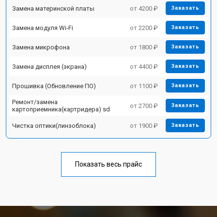
Замена материнской платы
от 4200 ₽
Заказать
Замена модуля Wi-Fi
от 2200 ₽
Заказать
Замена микрофона
от 1800 ₽
Заказать
Замена дисплея (экрана)
от 4400 ₽
Заказать
Прошивка (Обновление ПО)
от 1100 ₽
Заказать
Ремонт/замена
от 2700 ₽
Заказать
картоприемника(картридера) sd
Чистка оптики(линзоблока)
от 1900 ₽
Заказать
Показать весь прайс