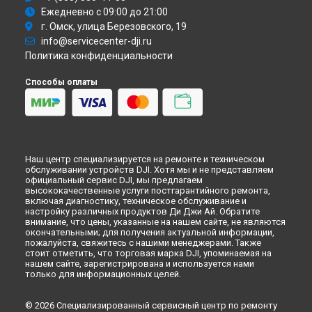
Замена модуля Wi-Fi экшн-камеры DJI в
Санкт-Петербурге
Ежедневно с 09:00 до 21:00
г. Омск, улица Березовского, 19
info@servicecenter-dji.ru
Политика конфиденциальности
Способы оплаты
Наш центр специализируется на ремонте и техническом
обслуживании устройств DJI. Хотя мы и не представляем
официальный сервис DJI, мы предлагаем
высококачественные услуги постгарантийного ремонта,
включая диагностику, техническое обслуживание и
настройку различных продуктов Ди Джи Ай. Обратите
внимание, что цены, указанные на нашем сайте, не являются
окончательными; для получения актуальной информации,
пожалуйста, свяжитесь с нашими менеджерами. Также
стоит отметить, что торговая марка DJI, упоминаемая на
нашем сайте, зарегистрирована и используется нами
только для информационных целей.
© 2026 Специализированный сервисный центр по ремонту