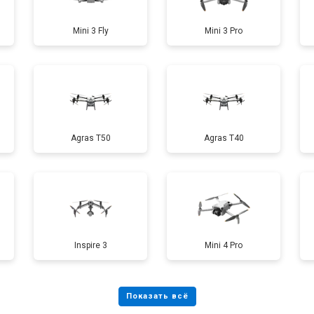
Mini 3 Fly
Mini 3 Pro
от 40 мин
о
от 70 мин
о
Agras T50
Agras T40
от 60 мин
о
от 100 мин
о
Inspire 3
Mini 4 Pro