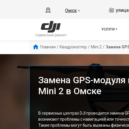
улица
Омск
▼
УСЛУГИ
Сервисный ремонт
Главная
/
Квадрокоптер
/
Mini 2
/
Замена GP
Замена GPS-модуля 
Mini 2 в Омске
В сервисных центрах DJI проводится замена GP
возникают проблемы с навигацией или точнос
Такие проблемы могут быть вызваны физиче