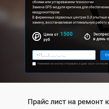
сбоями или устареванием технологии.
Замена GPS-модуля критична для обеспечения
квадрокоптером.
В фирменных сервисных центрах DJI опытные 
замену, восстанавливая оптимальную работу у
1500
Экспрес
Цена от
в день 
руб
От
Нажимая на кнопку отправить я даю свое согласие
Прайс лист на ремонт к