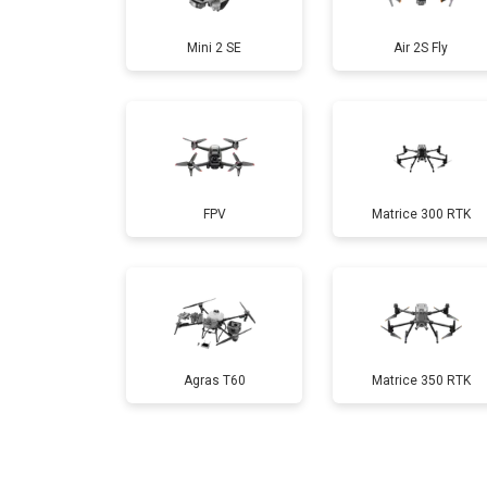
Mini 2 SE
Air 2S Fly
Настройка шифрования Wi-Fi
Прошивка
FPV
Matrice 300 RTK
Замена материнской платы
Ремонт корпуса
Agras T60
Matrice 350 RTK