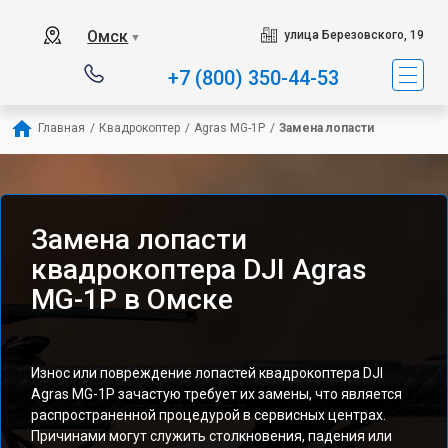
Омск
улица Березовского, 19
▼
+7 (800) 350-44-53
Главная
/
Квадрокоптер
/
Agras MG-1P
/
Замена лопасти
Замена лопасти
квадрокоптера DJI Agras
MG-1P в Омске
Износ или повреждение лопастей квадрокоптера DJI
Agras MG-1P зачастую требует их замены, что является
распространенной процедурой в сервисных центрах.
Причинами могут служить столкновения, падения или