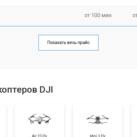
от 100 мин
о
от 60 мин
о
Показать весь прайс
от 100 мин
о
от 50 мин
о
оптеров DJI
от 80 мин
о
от 50 мин
о
Air 2S Fly
Mini 3 Fly