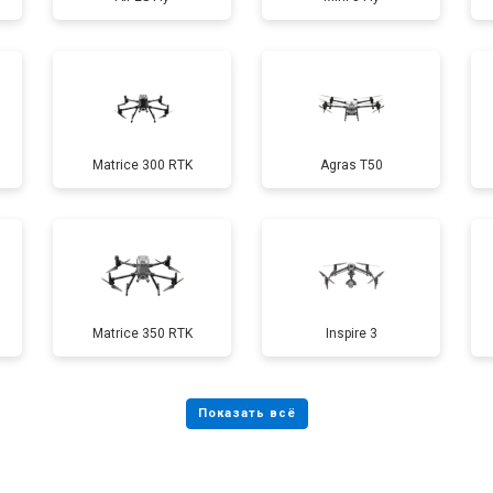
от 60 мин
о
от 40 мин
о
Matrice 300 RTK
Agras T50
от 60 мин
о
от 100 мин
о
Matrice 350 RTK
Inspire 3