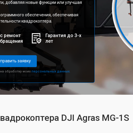
ти, добавляя новые функции или улучшая
рограммного обеспечения, обеспечивая
тельности квадрокоптера.
с ремонт
Гарантия до 3-х
обращения
лет
править заявку
 на обработку моих
персональных данных.
квадрокоптера DJI Agras MG-1S