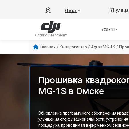
улица
Омск
▼
УСЛУГИ
Сервисный ремонт
Главная
/
Квадрокоптер
/
Agras MG-1S
/
Про
Прошивка квадрокоп
MG-1S в Омске
Обновление программного обеспечения квадро
улучшения его функциональности, устранения
процедура, проводимая в фирменном сервисно