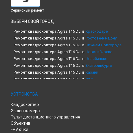
Сервисный ремонт
ВЫБЕРИ СВОЙ ГОРОД
Ремонт квадрокоптера Agras T16 DJI в
Краснодаре
Ремонт квадрокоптера Agras T16 DJI в
Ростове-на-Дону
Ремонт квадрокоптера Agras T16 DJI в
Нижнем Новгороде
Ремонт квадрокоптера Agras T16 DJI в
Новосибирске
Ремонт квадрокоптера Agras T16 DJI в
Челябинске
Ремонт квадрокоптера Agras T16 DJI в
Екатеринбурге
Ремонт квадрокоптера Agras T16 DJI в
Казани
Ремонт квадрокоптера Agras T16 DJI в
Уфе
Ремонт квадрокоптера Agras T16 DJI в
Воронеже
Ремонт квадрокоптера Agras T16 DJI в
Волгограде
УСТРОЙСТВА
Ремонт квадрокоптера Agras T16 DJI в
Барнауле
Квадрокоптер
Ремонт квадрокоптера Agras T16 DJI в
Ижевске
Экшен-камера
Ремонт квадрокоптера Agras T16 DJI в
Тольятти
Пульт дистанционного управления
Ремонт квадрокоптера Agras T16 DJI в
Ярославле
Объектив
Ремонт квадрокоптера Agras T16 DJI в
Саратове
FPV очки