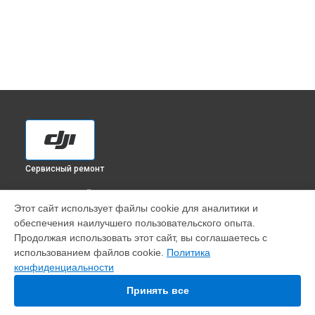
Сервисный ремонт
ВЫБЕРИ СВОЙ ГОРОД
Этот сайт использует файлы cookie для аналитики и
Диагностика квадрокоптера Inspire 2 X5S DJI в
обеспечения наилучшего пользовательского опыта.
Краснодаре
Продолжая использовать этот сайт, вы соглашаетесь с
Диагностика квадрокоптера Inspire 2 X5S DJI в
Ростове-на-
использованием файлов cookie.
Политика
Дону
конфиденциальности
Диагностика квадрокоптера Inspire 2 X5S DJI в
Нижнем
Новгороде
Принять все
Диагностика квадрокоптера Inspire 2 X5S DJI в
Новосибирске