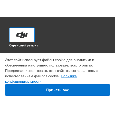
Сервисный ремонт
ВЫБЕРИ СВОЙ ГОРОД
Этот сайт использует файлы cookie для аналитики и
Замена аккумулятора квадрокоптера Inspire 2 X7 DJI в
обеспечения наилучшего пользовательского опыта.
Краснодаре
Продолжая использовать этот сайт, вы соглашаетесь с
Замена аккумулятора квадрокоптера Inspire 2 X7 DJI в
использованием файлов cookie.
Политика
Ростове-на-Дону
конфиденциальности
Замена аккумулятора квадрокоптера Inspire 2 X7 DJI в
Нижнем Новгороде
Принять все
Замена аккумулятора квадрокоптера Inspire 2 X7 DJI в
Новосибирске
Замена аккумулятора квадрокоптера Inspire 2 X7 DJI в
Челябинске
Замена аккумулятора квадрокоптера Inspire 2 X7 DJI в