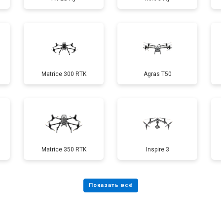
от 60 мин
о
от 40 мин
о
Matrice 300 RTK
Agras T50
от 70 мин
о
от 60 мин
о
Matrice 350 RTK
Inspire 3