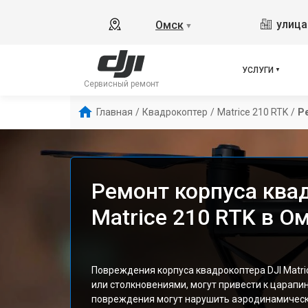
улица
Омск
▼
УСЛУГИ
Сервисный ремонт
Главная
/
Квадрокоптер
/
Matrice 210 RTK
/
Р
Ремонт корпуса ква
Matrice 210 RTK в О
Повреждения корпуса квадрокоптера DJI Matri
или столкновениями, могут привести к царапи
повреждения могут нарушить аэродинамически