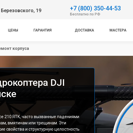
+7 (800) 350-44-53
 Березовского, 19
Бесплатно по РФ
ЦЕНЫ
ГАРАНТИЯ
ДОСТАВКА
МАСТЕРА
емонт корпуса
дрокоптера DJI
мске
ce 210 RTK, часто вызванные падениями
нам, вмятинам или трещинам. Эти
е свойства и структурную целостность