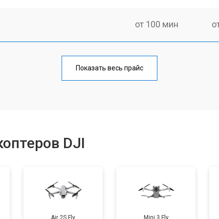
от 100 мин
о
от 60 мин
о
Показать весь прайс
от 100 мин
о
от 50 мин
о
оптеров DJI
от 80 мин
о
от 50 мин
о
Air 2S Fly
Mini 3 Fly