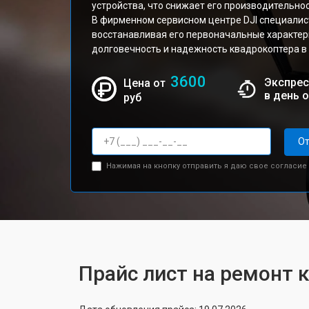
устройства, что снижает его производительнос
В фирменном сервисном центре DJI специалис
восстанавливая его первоначальные характери
долговечность и надежность квадрокоптера в 
3600
Экспрес
Цена от
в день 
руб
От
Нажимая на кнопку отправить я даю свое согласие
Прайс лист на ремонт к