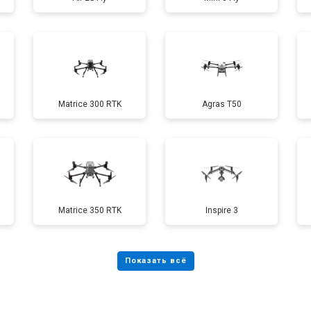
от 60 мин
о
от 40 мин
о
Matrice 300 RTK
Agras T50
от 70 мин
о
от 60 мин
о
Matrice 350 RTK
Inspire 3