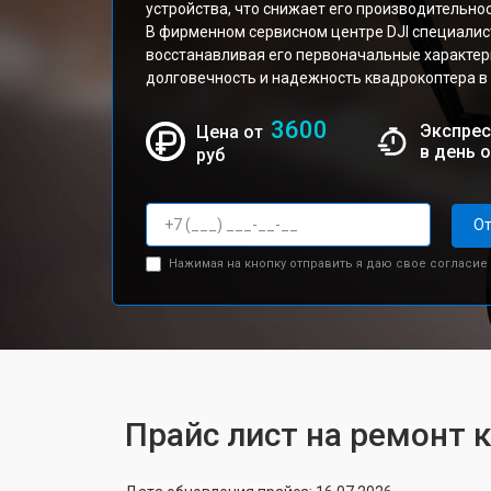
устройства, что снижает его производительнос
В фирменном сервисном центре DJI специалис
восстанавливая его первоначальные характери
долговечность и надежность квадрокоптера в 
3600
Экспрес
Цена от
в день 
руб
От
Нажимая на кнопку отправить я даю свое согласие
Прайс лист на ремонт к