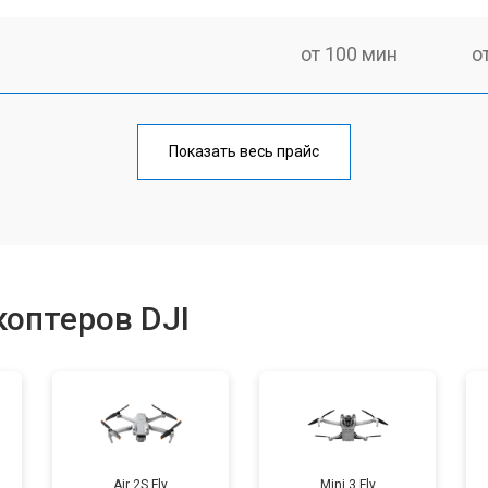
от 100 мин
о
от 60 мин
о
Показать весь прайс
от 100 мин
о
от 50 мин
о
оптеров DJI
от 80 мин
о
от 50 мин
о
Air 2S Fly
Mini 3 Fly