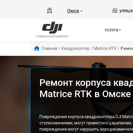
улица
Омск
▼
УСЛУГИ
Сервисный ремонт
Главная
/
Квадрокоптер
/
Matrice RTK
/
Ремон
Ремонт корпуса ква
Matrice RTK в Омске
Повреждения корпуса квадрокоптера DJI Matri
столкновениями, могут привести к царапинам,
повреждения могут нарушить аэродинамически