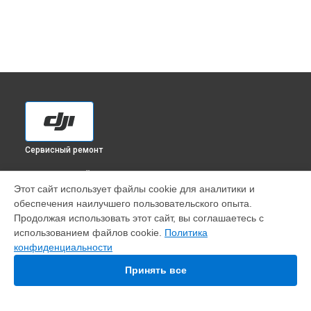
Сервисный ремонт
ВЫБЕРИ СВОЙ ГОРОД
Этот сайт использует файлы cookie для аналитики и
Настройка шифрования Wi-Fi квадрокоптера Mavic 2 Zoom
обеспечения наилучшего пользовательского опыта.
DJI в
Краснодаре
Продолжая использовать этот сайт, вы соглашаетесь с
Настройка шифрования Wi-Fi квадрокоптера Mavic 2 Zoom
использованием файлов cookie.
Политика
DJI в
Ростове-на-Дону
конфиденциальности
Настройка шифрования Wi-Fi квадрокоптера Mavic 2 Zoom
DJI в
Нижнем Новгороде
Принять все
Настройка шифрования Wi-Fi квадрокоптера Mavic 2 Zoom
DJI в
Новосибирске
Настройка шифрования Wi-Fi квадрокоптера Mavic 2 Zoom