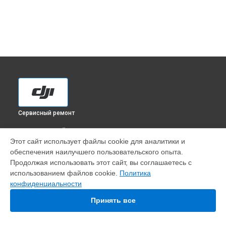
Сервисный ремонт
ВЫБЕРИ СВОЙ ГОРОД
Этот сайт использует файлы cookie для аналитики и
Замена аккумулятора квадрокоптера Phantom 3 DJI в
обеспечения наилучшего пользовательского опыта.
Краснодаре
Продолжая использовать этот сайт, вы соглашаетесь с
Замена аккумулятора квадрокоптера Phantom 3 DJI в
использованием файлов cookie.
Политика
Ростове-на-Дону
конфиденциальности
Замена аккумулятора квадрокоптера Phantom 3 DJI в
Нижнем Новгороде
Принять все
Замена аккумулятора квадрокоптера Phantom 3 DJI в
Новосибирске