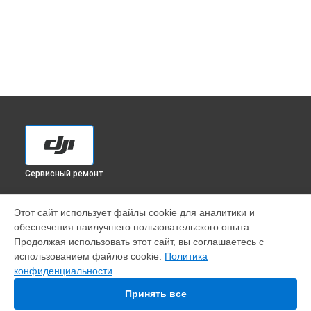
Сервисный ремонт
ВЫБЕРИ СВОЙ ГОРОД
Этот сайт использует файлы cookie для аналитики и
Замена луча квадрокоптера Phantom 4 Advanced DJI в
обеспечения наилучшего пользовательского опыта.
Краснодаре
Продолжая использовать этот сайт, вы соглашаетесь с
Замена луча квадрокоптера Phantom 4 Advanced DJI в
использованием файлов cookie.
Политика
Ростове-на-Дону
конфиденциальности
Замена луча квадрокоптера Phantom 4 Advanced DJI в
Нижнем Новгороде
Принять все
Замена луча квадрокоптера Phantom 4 Advanced DJI в