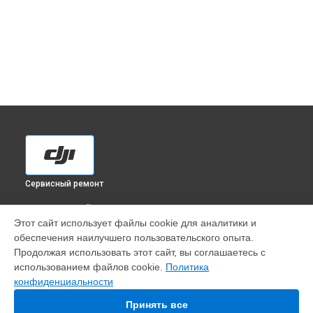
Сервисный ремонт
ВЫБЕРИ СВОЙ ГОРОД
Этот сайт использует файлы cookie для аналитики и
Установка антенны пульта квадрокоптера Phantom 4 Pro
обеспечения наилучшего пользовательского опыта.
DJI в
Краснодаре
Продолжая использовать этот сайт, вы соглашаетесь с
Установка антенны пульта квадрокоптера Phantom 4 Pro
использованием файлов cookie.
Политика
DJI в
Ростове-на-Дону
конфиденциальности
Установка антенны пульта квадрокоптера Phantom 4 Pro
DJI в
Нижнем Новгороде
Принять все