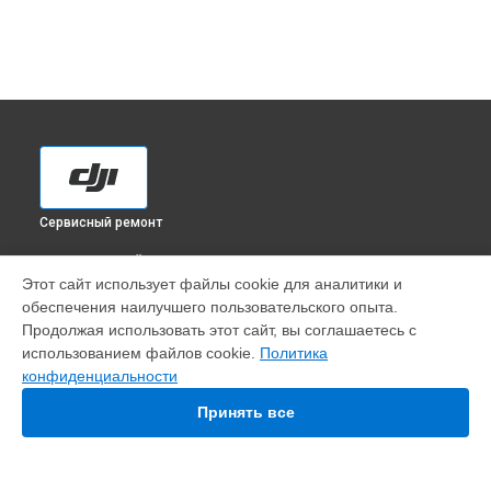
Сервисный ремонт
ВЫБЕРИ СВОЙ ГОРОД
Этот сайт использует файлы cookie для аналитики и
Замена мотора квадрокоптера Phantom 4 Pro DJI в
обеспечения наилучшего пользовательского опыта.
Краснодаре
Продолжая использовать этот сайт, вы соглашаетесь с
Замена мотора квадрокоптера Phantom 4 Pro DJI в
использованием файлов cookie.
Политика
Ростове-на-Дону
конфиденциальности
Замена мотора квадрокоптера Phantom 4 Pro DJI в
Нижнем
Новгороде
Принять все
Замена мотора квадрокоптера Phantom 4 Pro DJI в
Новосибирске
Замена мотора квадрокоптера Phantom 4 Pro DJI в