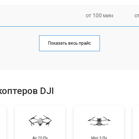
от 100 мин
о
от 60 мин
о
Показать весь прайс
от 50 мин
о
от 80 мин
о
оптеров DJI
от 50 мин
о
от 60 мин
о
Air 2S Fly
Mini 3 Fly