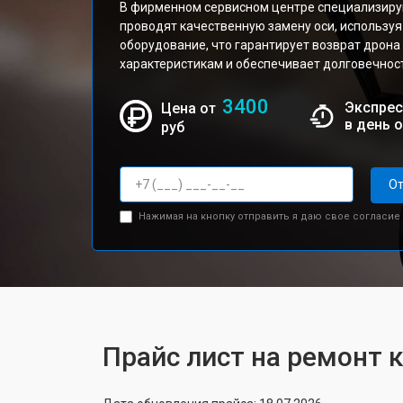
В фирменном сервисном центре специализиру
проводят качественную замену оси, использу
оборудование, что гарантирует возврат дрона
характеристикам и обеспечивает долговечност
3400
Экспрес
Цена от
в день 
руб
От
Нажимая на кнопку отправить я даю свое согласие
Прайс лист на ремонт к