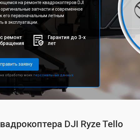
ющемся на ремонте квадрокоптеров DJI
я оригинальные запчасти и современное
 к его первоначальным летным
ь в эксплуатации.
с ремонт
Гарантия до 3-х
обращения
лет
править заявку
 на обработку моих
персональных данных.
вадрокоптера DJI Ryze Tello