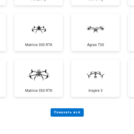
от 40 мин
о
от 70 мин
о
Matrice 300 RTK
Agras T50
от 60 мин
о
от 100 мин
о
Matrice 350 RTK
Inspire 3