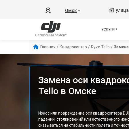
улица
Омск
▼
УСЛУГИ
Сервисный ремонт
Главная
/
Квадрокоптер
/
Ryze Tello
/
Замена
Замена оси квадроко
Tello в Омске
Износ или повреждение оси квадрокоптера DJI 
падений, столкновений или естественного изн
сказываться на стабильности полета и точнос