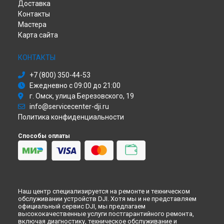
Доставка
Замена рамы квадрокоптера DJI в
Омске
Контакты
Замена рамы квадрокоптера DJI в
Красноярске
Мастера
Замена рамы квадрокоптера DJI в
Перми
Карта сайта
Замена рамы квадрокоптера DJI в
Ульяновске
Замена рамы квадрокоптера DJI в
Кирове
КОНТАКТЫ
Замена рамы квадрокоптера DJI в
Москве
+7 (800) 350-44-53
Замена рамы квадрокоптера DJI в
Санкт-Петербурге
Ежедневно с 09:00 до 21:00
г. Омск, улица Березовского, 19
info@servicecenter-dji.ru
Политика конфиденциальности
Способы оплаты
Наш центр специализируется на ремонте и техническом
обслуживании устройств DJI. Хотя мы и не представляем
официальный сервис DJI, мы предлагаем
высококачественные услуги постгарантийного ремонта,
включая диагностику, техническое обслуживание и