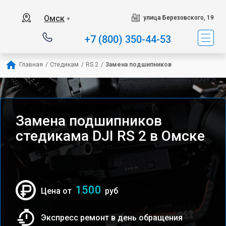
Омск
улица Березовского, 19
▼
+7 (800) 350-44-53
Главная
/
Стедикам
/
RS 2
/
Замена подшипников
Замена подшипников
стедикама DJI RS 2 в Омске
1500
Цена от
руб
Экспресс ремонт в день обращения